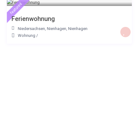
featured
Ferienwohnung
Niedersachsen, Nienhagen
,
Nienhagen
Wohnung
/