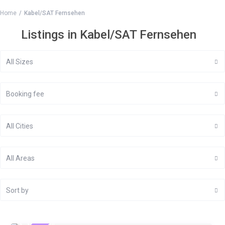
Home
Kabel/SAT Fernsehen
Listings in Kabel/SAT Fernsehen
All Sizes
Booking fee
All Cities
All Areas
Sort by
€ 69
/night